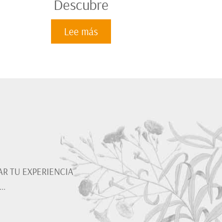
Descubre
Lee más
AR TU EXPERIENCIA
A…