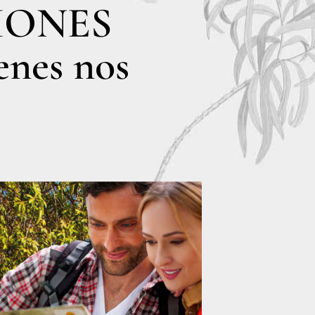
IONES
enes nos