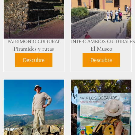
PATRIMONIO CULTURAL
INTERCAMBIOS CULTURALES
Pirámides y rutas
El Museo
Descubre
Descubre