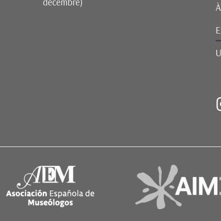
décembre)
À
E
U