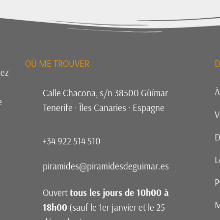
OÙ ME TROUVER
D
tez
À
Calle Chacona, s/n 38500 Güímar
e
Tenerife · Îles Canaries · Espagne
V
D
+34 922 514 510
L
piramides@piramidesdeguimar.es
P
Ouvert
tous les jours de 10h00 à
M
18h00
(sauf le 1er janvier et le 25