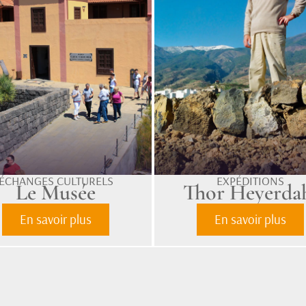
ÉCHANGES CULTURELS
EXPÉDITIONS
Le Musée
Thor Heyerda
En savoir plus
En savoir plus