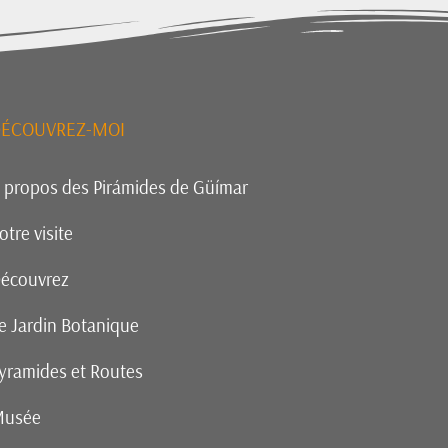
ÉCOUVREZ-MOI
 propos des Pirámides de Güímar
otre visite
écouvrez
e Jardin Botanique
yramides et Routes
usée