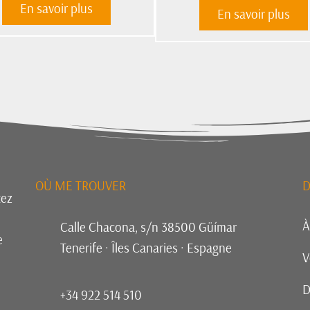
En savoir plus
En savoir plus
OÙ ME TROUVER
D
tez
À
Calle Chacona, s/n 38500 Güímar
e
Tenerife · Îles Canaries · Espagne
V
D
+34 922 514 510