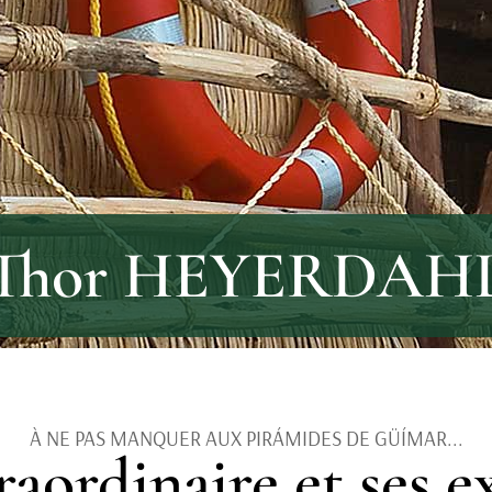
Thor HEYERDAH
À NE PAS MANQUER AUX PIRÁMIDES DE GÜÍMAR...
raordinaire et ses 