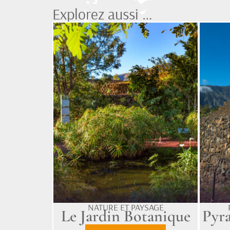
Explorez aussi …
NATURE ET PAYSAGE
Le Jardin Botanique
Pyra