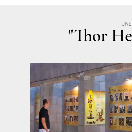
UNE
"Thor He