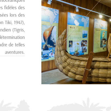
ansocéaniques
es fidèles
des
sées lors des
n Tiki, 1947),
ndien (Tigris,
 détermination
dre de telles
aventures.