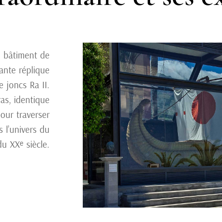
u bâtiment de
nante réplique
 joncs Ra II.
as, identique
pour traverser
s l’univers du
u XXᵉ siècle.